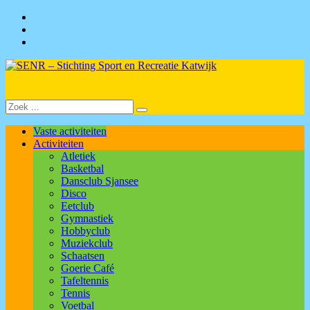
Ga
Facebook
naar
Twitter
de
Instagram
inhoud
SENR
–
Zoeken
Stichting
Zoek
naar:
Sport
Vaste activiteiten
en
Activiteiten
Recreatie
Atletiek
Katwijk
Basketbal
Dansclub Sjansee
Disco
Eetclub
Gymnastiek
Hobbyclub
Muziekclub
Schaatsen
Goerie Café
Tafeltennis
Tennis
Voetbal