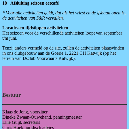
18 Afsluiting seizoen eetcafé
* Voor alle activiteiten geldt, dat als het vriest en de ijsbaan open is,
de activiteiten van S&R vervallen.
Locaties en tijdstippen activiteiten
Het seizoen voor de verschillende activiteiten loopt van september
t/m juni.
Tenzij anders vermeld op de site, zullen de activiteiten plaatsvinden
in ons clubgebouw aan de Goerie 1, 2221 CH Katwijk (op het
terrein van IJsclub Voorwaarts Katwijk).
Bestuur
Klaas de Jong, voorzitter
Dineke Zwaan-Ouwehand, penningmeester
Ellie Guijt, secretaris
Chris Hoek, juridisch advies