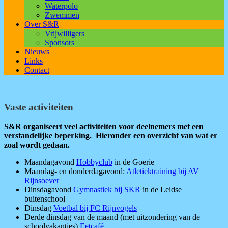
Waterpolo
Zwemmen
Over S&R
Vrijwilligers
Sponsors
Nieuws
Links
Contact
Vaste activiteiten
S&R organiseert veel activiteiten voor deelnemers met een
verstandelijke beperking. Hieronder een overzicht van wat er
zoal wordt gedaan.
Maandagavond
Hobbyclub
in de Goerie
Maandag- en donderdagavond:
Atletiektraining bij AV
Rijnsoever
Dinsdagavond
Gymnastiek bij SKR
in de Leidse
buitenschool
Dinsdag
Voetbal bij FC Rijnvogels
Derde dinsdag van de maand (met uitzondering van de
schoolvakanties)
Eetcafé